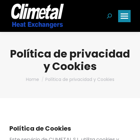
Search:
Política de privacidad
y Cookies
You are here:
Home
Política de privacidad y Cookies
Política de Cookies
Este servicio de CLIMETAL S.L. utiliza cookies y